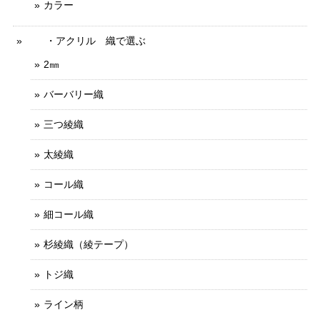
カラー
・アクリル 織で選ぶ
2㎜
バーバリー織
三つ綾織
太綾織
コール織
細コール織
杉綾織（綾テープ）
トジ織
ライン柄