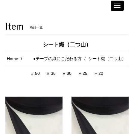
Toggle
navigati
Item
商品一覧
シート織（二つ山）
Home
●テープの織にこだわる方
シート織（二つ山）
50
38
30
25
20