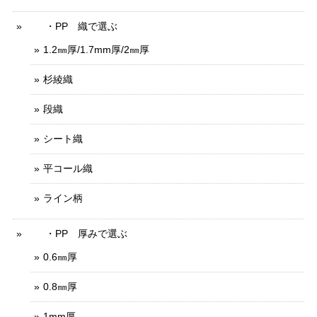
・PP 織で選ぶ
1.2㎜厚/1.7mm厚/2㎜厚
杉綾織
段織
シート織
平コール織
ライン柄
・PP 厚みで選ぶ
0.6㎜厚
0.8㎜厚
1mm厚