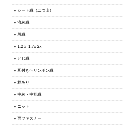
シート織（二つ山）
流綾織
段織
1.2ｘ 1.7x 2x
とじ織
耳付きヘリンボン織
柄あり
中綾・中乱織
ニット
面ファスナー