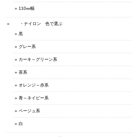
110㎜幅
・ナイロン 色で選ぶ
黒
グレー系
カーキ～グリーン系
茶系
オレンジ～赤系
青～ネイビー系
ベージュ系
白