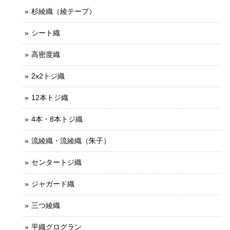
杉綾織（綾テープ）
シート織
高密度織
2x2トジ織
12本トジ織
4本・8本トジ織
流綾織・流綾織（朱子）
センタートジ織
ジャガード織
三つ綾織
平織グログラン