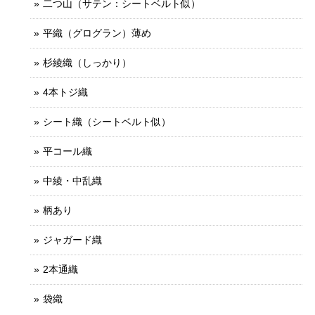
二つ山（サテン：シートベルト似）
平織（グログラン）薄め
杉綾織（しっかり）
4本トジ織
シート織（シートベルト似）
平コール織
中綾・中乱織
柄あり
ジャガード織
2本通織
袋織