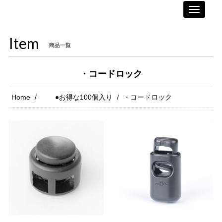
Toggle
navigati
Item
商品一覧
・コードロック
Home
●お得な100個入り
・コードロック