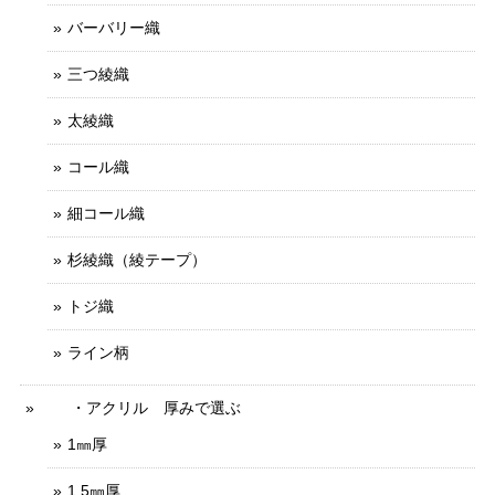
バーバリー織
三つ綾織
太綾織
コール織
細コール織
杉綾織（綾テープ）
トジ織
ライン柄
・アクリル 厚みで選ぶ
1㎜厚
1.5㎜厚