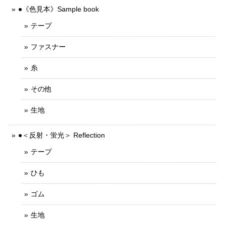
●《色見本》Sample book
テープ
ファスナー
糸
その他
生地
●＜反射・蛍光＞ Reflection
テープ
ひも
ゴム
生地