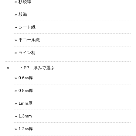
杉綾織
段織
シート織
平コール織
ライン柄
・PP 厚みで選ぶ
0.6㎜厚
0.8㎜厚
1mm厚
1.3mm
1.2㎜厚