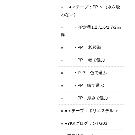
●＜テープ：PP ＞（水を吸
わない）
・PP定番1.2 /1.6/1.7/2㎜
厚
・PP 杉綾織
・PP 幅で選ぶ
・ＰＰ 色で選ぶ
・PP 織で選ぶ
・PP 厚みで選ぶ
●＜テープ：ポリエステル ＞
●YKKグログランTG03