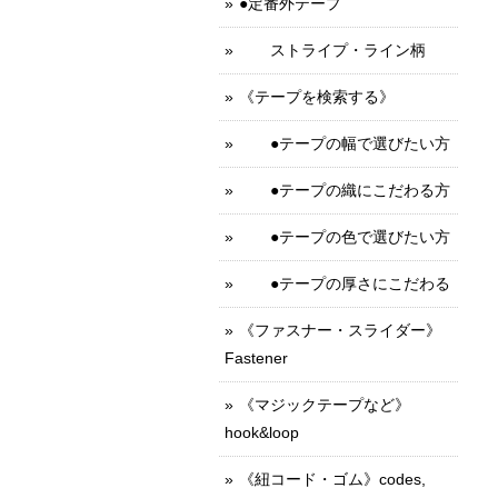
●定番外テープ
ストライプ・ライン柄
《テープを検索する》
●テープの幅で選びたい方
●テープの織にこだわる方
●テープの色で選びたい方
●テープの厚さにこだわる
《ファスナー・スライダー》
Fastener
《マジックテープなど》
hook&loop
《紐コード・ゴム》codes,