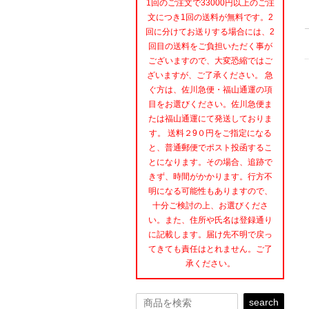
1回のご注文で33000円以上のご注
文につき1回の送料が無料です。2
回に分けてお送りする場合には、2
回目の送料をご負担いただく事が
ございますので、大変恐縮ではご
ざいますが、ご了承ください。 急
ぐ方は、佐川急便・福山通運の項
目をお選びください。佐川急便ま
たは福山通運にて発送しておりま
す。 送料２9０円をご指定になる
と、普通郵便でポスト投函するこ
とになります。その場合、追跡で
きず、時間がかかります。行方不
明になる可能性もありますので、
十分ご検討の上、お選びくださ
い。また、住所や氏名は登録通り
に記載します。届け先不明で戻っ
てきても責任はとれません。ご了
承ください。
search