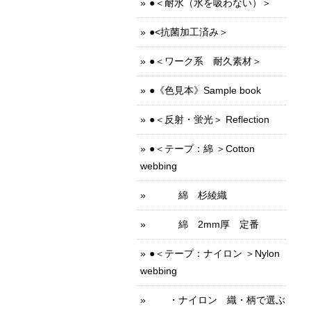
●＜耐水（水を吸わない）＞
●<抗菌加工済み＞
●＜ワーク系 耐久素材＞
●《色見本》Sample book
●＜反射・蛍光＞ Reflection
●＜テープ：綿 ＞Cotton
webbing
綿 杉綾織
綿 2mm厚 定番
●＜テープ：ナイロン ＞Nylon
webbing
・ナイロン 織・柄で選ぶ