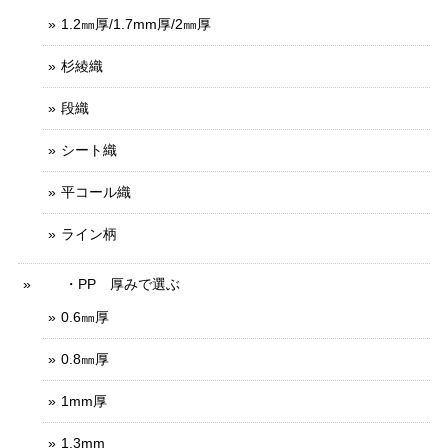
1.2㎜厚/1.7mm厚/2㎜厚
杉綾織
段織
シート織
平コール織
ライン柄
・PP 厚みで選ぶ
0.6㎜厚
0.8㎜厚
1mm厚
1.3mm