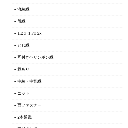
流綾織
段織
1.2ｘ 1.7x 2x
とじ織
耳付きヘリンボン織
柄あり
中綾・中乱織
ニット
面ファスナー
2本通織