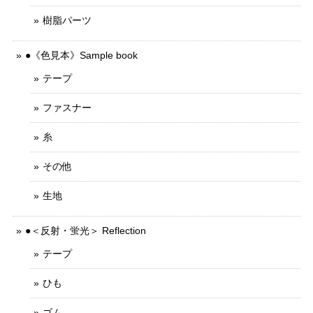
樹脂パーツ
●《色見本》Sample book
テープ
ファスナー
糸
その他
生地
●＜反射・蛍光＞ Reflection
テープ
ひも
ゴム