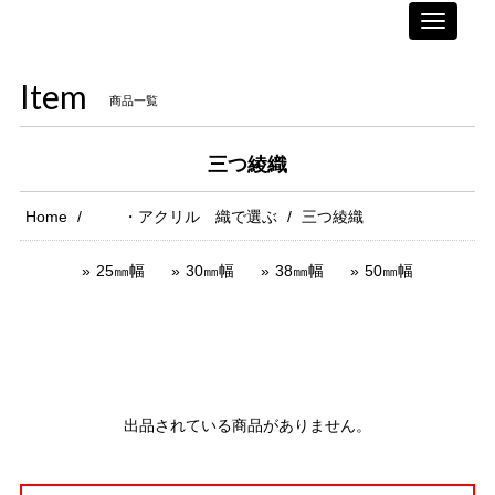
Toggle
navigati
Item
商品一覧
三つ綾織
Home
・アクリル 織で選ぶ
三つ綾織
25㎜幅
30㎜幅
38㎜幅
50㎜幅
出品されている商品がありません。