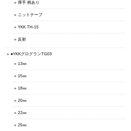
厚手 柄あり
ニットテープ
YKK TH-15
反射
●YKKグログランTG03
13㎜
15㎜
18㎜
20㎜
22㎜
25㎜