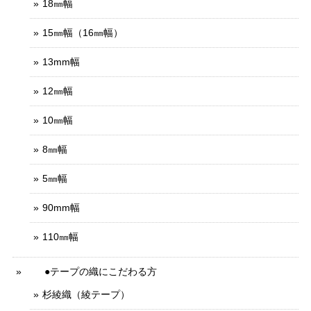
18㎜幅
15㎜幅（16㎜幅）
13mm幅
12㎜幅
10㎜幅
8㎜幅
5㎜幅
90mm幅
110㎜幅
●テープの織にこだわる方
杉綾織（綾テープ）