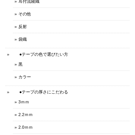
耳付流綾織
その他
反射
袋織
●テープの色で選びたい方
黒
カラー
●テープの厚さにこだわる
3ｍｍ
2.2ｍｍ
2.0ｍｍ