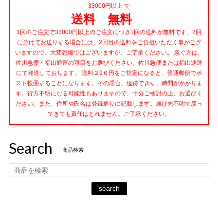
33000円以上 で
送料 無料
1回のご注文で33000円以上のご注文につき1回の送料が無料です。2回
に分けてお送りする場合には、2回目の送料をご負担いただく事がござ
いますので、大変恐縮ではございますが、ご了承ください。 急ぐ方は、
佐川急便・福山通運の項目をお選びください。佐川急便または福山通運
にて発送しております。 送料２9０円をご指定になると、普通郵便でポ
スト投函することになります。その場合、追跡できず、時間がかかりま
す。行方不明になる可能性もありますので、十分ご検討の上、お選びく
ださい。また、住所や氏名は登録通りに記載します。届け先不明で戻っ
てきても責任はとれません。ご了承ください。
Search
商品検索
search