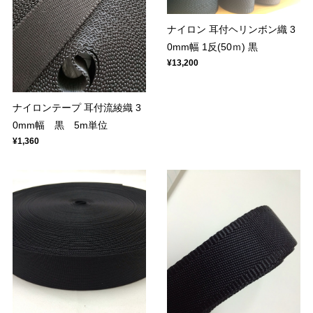
ナイロン 耳付ヘリンボン織 3
0mm幅 1反(50ｍ) 黒
¥13,200
ナイロンテープ 耳付流綾織 3
0mm幅 黒 5m単位
¥1,360