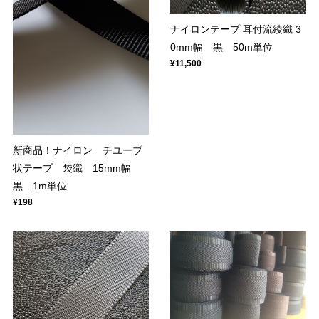
ナイロンテープ 耳付流綾織 3
0mm幅 黒 50m単位
¥11,500
新商品！ナイロン チユーブ
状テープ 袋織 15mm幅
黒 1m単位
¥198