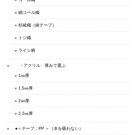
細コール織
杉綾織（綾テープ）
トジ織
ライン柄
・アクリル 厚みで選ぶ
1㎜厚
1.5㎜厚
2㎜厚
2.2㎜厚
●＜テープ：PP ＞（水を吸わない）