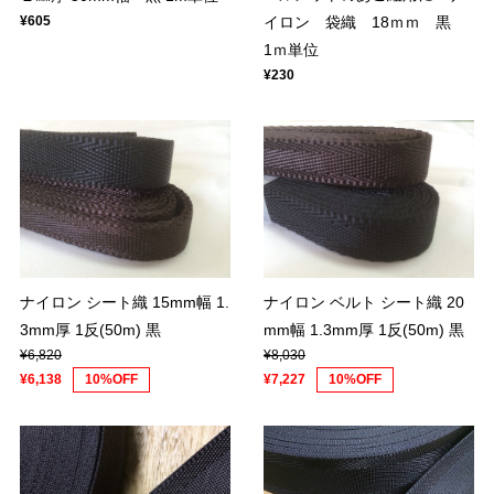
イロン 袋織 18ｍｍ 黒
¥605
1ｍ単位
¥230
ナイロン シート織 15mm幅 1.
ナイロン ベルト シート織 20
3mm厚 1反(50m) 黒
mm幅 1.3mm厚 1反(50m) 黒
¥6,820
¥8,030
¥6,138
10%OFF
¥7,227
10%OFF