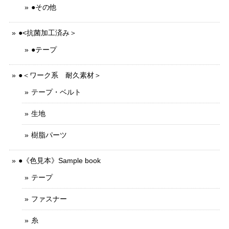
●その他
●<抗菌加工済み＞
●テープ
●＜ワーク系 耐久素材＞
テープ・ベルト
生地
樹脂パーツ
●《色見本》Sample book
テープ
ファスナー
糸