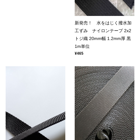
新発売！ 水をはじく撥水加
工ずみ ナイロンテープ 2x2
トジ織 20mm幅 1.2mm厚 黒
1m単位
¥465