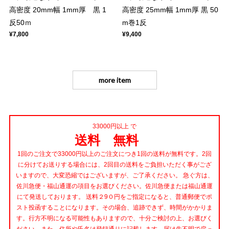
高密度 20mm幅 1mm厚 黒 1
高密度 25mm幅 1mm厚 黒 50
反50ｍ
m巻1反
¥7,800
¥9,400
more item
33000円以上 で
送料 無料
1回のご注文で33000円以上のご注文につき1回の送料が無料です。2回
に分けてお送りする場合には、2回目の送料をご負担いただく事がござ
いますので、大変恐縮ではございますが、ご了承ください。 急ぐ方は、
佐川急便・福山通運の項目をお選びください。佐川急便または福山通運
にて発送しております。 送料２9０円をご指定になると、普通郵便でポ
スト投函することになります。その場合、追跡できず、時間がかかりま
す。行方不明になる可能性もありますので、十分ご検討の上、お選びく
ださい。また、住所や氏名は登録通りに記載します。届け先不明で戻っ