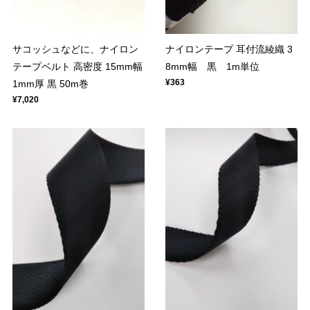
サコッシュなどに、ナイロン
ナイロンテープ 耳付流綾織 3
テープベルト 高密度 15mm幅
8mm幅 黒 1m単位
¥363
1mm厚 黒 50m巻
¥7,020