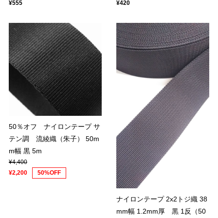
¥555
¥420
50％オフ ナイロンテープ サ
テン調 流綾織（朱子） 50m
m幅 黒 5m
¥4,400
¥2,200
50%OFF
ナイロンテープ 2x2トジ織 38
mm幅 1.2mm厚 黒 1反（50