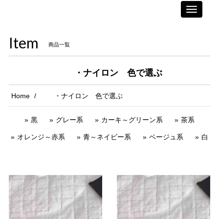
Toggle
navigati
Item
商品一覧
・ナイロン 色で選ぶ
Home
・ナイロン 色で選ぶ
黒
グレー系
カーキ～グリーン系
茶系
オレンジ～赤系
青～ネイビー系
ベージュ系
白