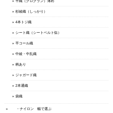
平織（グログラン）薄め
杉綾織（しっかり）
4本トジ織
シート織（シートベルト似）
平コール織
中綾・中乱織
柄あり
ジャガード織
2本通織
袋織
・ナイロン 幅で選ぶ