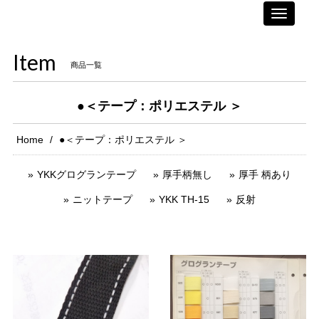
Toggle
navigati
Item
商品一覧
●＜テープ：ポリエステル ＞
Home
●＜テープ：ポリエステル ＞
YKKグログランテープ
厚手柄無し
厚手 柄あり
ニットテープ
YKK TH-15
反射