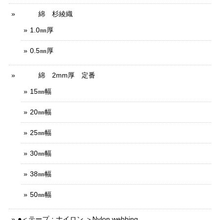
綿 杉綾織
1.0㎜厚
0.5㎜厚
綿 2mm厚 定番
15㎜幅
20㎜幅
25㎜幅
30㎜幅
38㎜幅
50㎜幅
●＜テープ：ナイロン ＞Nylon webbing