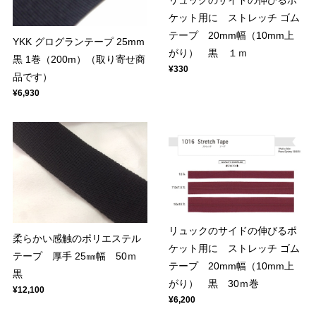
ケット用に ストレッチ ゴム
テープ 20mm幅（10mm上
YKK グログランテープ 25mm
がり） 黒 １ｍ
黒 1巻（200m）（取り寄せ商
¥330
品です）
¥6,930
リュックのサイドの伸びるポ
柔らかい感触のポリエステル
ケット用に ストレッチ ゴム
テープ 厚手 25㎜幅 50ｍ
テープ 20mm幅（10mm上
黒
がり） 黒 30ｍ巻
¥12,100
¥6,200