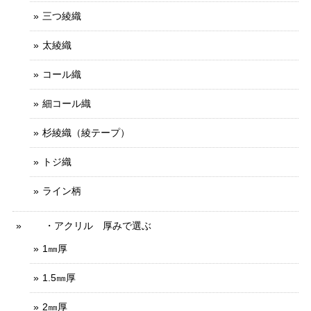
三つ綾織
太綾織
コール織
細コール織
杉綾織（綾テープ）
トジ織
ライン柄
・アクリル 厚みで選ぶ
1㎜厚
1.5㎜厚
2㎜厚