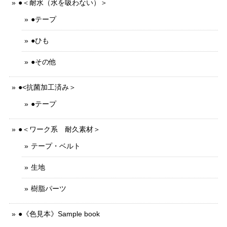
●＜耐水（水を吸わない）＞
●テープ
●ひも
●その他
●<抗菌加工済み＞
●テープ
●＜ワーク系 耐久素材＞
テープ・ベルト
生地
樹脂パーツ
●《色見本》Sample book