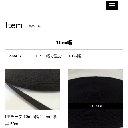
Toggle
navigati
Item
商品一覧
10㎜幅
Home
・PP 幅で選ぶ
10㎜幅
SOLDOUT
PPテープ 10mm幅 1.2mm厚
黒 50m