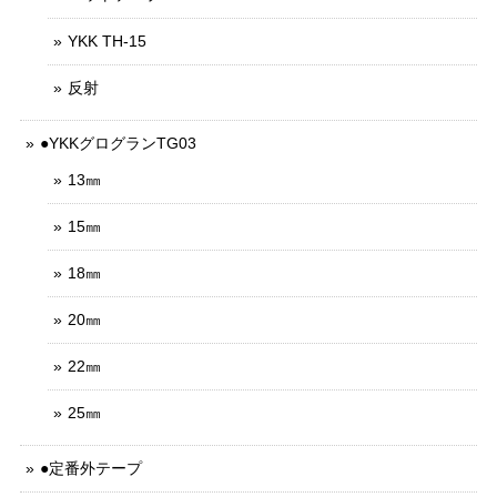
YKK TH-15
反射
●YKKグログランTG03
13㎜
15㎜
18㎜
20㎜
22㎜
25㎜
●定番外テープ