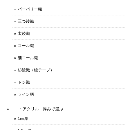
バーバリー織
三つ綾織
太綾織
コール織
細コール織
杉綾織（綾テープ）
トジ織
ライン柄
・アクリル 厚みで選ぶ
1㎜厚