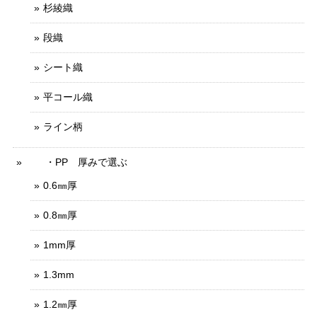
杉綾織
段織
シート織
平コール織
ライン柄
・PP 厚みで選ぶ
0.6㎜厚
0.8㎜厚
1mm厚
1.3mm
1.2㎜厚