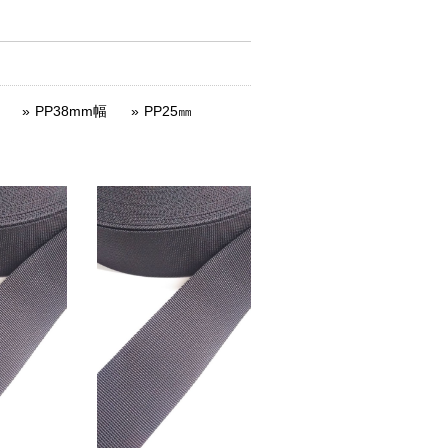
PP38mm幅
PP25㎜