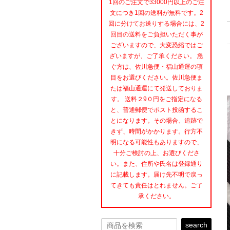
1回のご注文で33000円以上のご注
文につき1回の送料が無料です。2
回に分けてお送りする場合には、2
回目の送料をご負担いただく事が
ございますので、大変恐縮ではご
ざいますが、ご了承ください。 急
ぐ方は、佐川急便・福山通運の項
目をお選びください。佐川急便ま
たは福山通運にて発送しておりま
す。 送料２9０円をご指定になる
と、普通郵便でポスト投函するこ
とになります。その場合、追跡で
きず、時間がかかります。行方不
明になる可能性もありますので、
十分ご検討の上、お選びくださ
い。また、住所や氏名は登録通り
に記載します。届け先不明で戻っ
てきても責任はとれません。ご了
承ください。
search