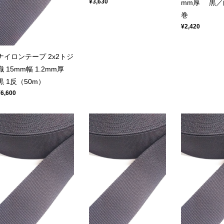
¥3,630
mm厚 黒／
巻
¥2,420
ナイロンテープ 2x2トジ
織 15mm幅 1.2mm厚
黒 1反（50m）
¥6,600