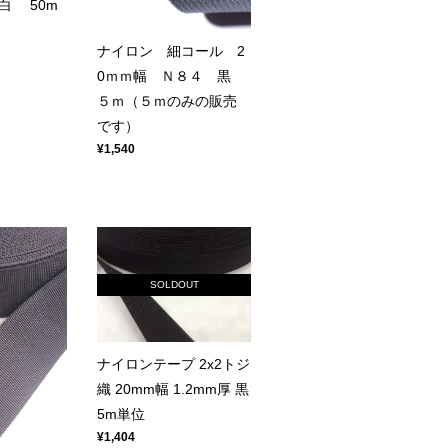
白 50m
ナイロン 細コール 2
0ｍｍ幅 Ｎ８４ 黒
５ｍ（５ｍのみの販売
です）
¥1,540
SOLDOUT
ナイロンテープ 2x2トジ
織 20mm幅 1.2mm厚 黒
5m単位
¥1,404