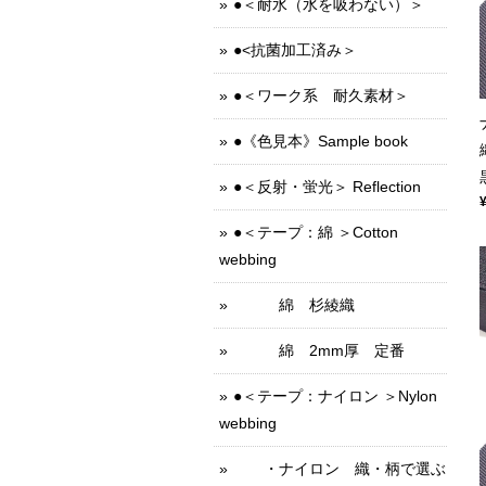
●＜耐水（水を吸わない）＞
●<抗菌加工済み＞
●＜ワーク系 耐久素材＞
●《色見本》Sample book
●＜反射・蛍光＞ Reflection
●＜テープ：綿 ＞Cotton
webbing
綿 杉綾織
綿 2mm厚 定番
●＜テープ：ナイロン ＞Nylon
webbing
・ナイロン 織・柄で選ぶ