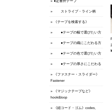
●定番外テープ
ストライプ・ライン柄
《テープを検索する》
●テープの幅で選びたい方
●テープの織にこだわる方
●テープの色で選びたい方
●テープの厚さにこだわる
《ファスナー・スライダー》
Fastener
《マジックテープなど》
hook&loop
《紐コード・ゴム》codes,