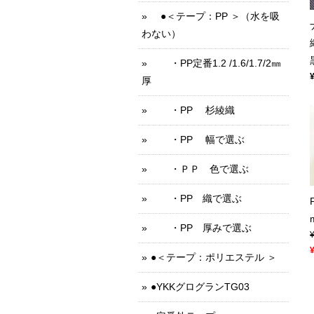
●＜テープ：PP ＞（水を吸
わない）
・PP定番1.2 /1.6/1.7/2㎜
厚
・PP 杉綾織
・PP 幅で選ぶ
・ＰＰ 色で選ぶ
・PP 織で選ぶ
・PP 厚みで選ぶ
●＜テープ：ポリエステル ＞
●YKKグログランTG03