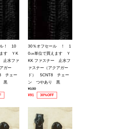
ル！ 10
30％オフセール ！ 1
ます ＹK
0㎝単位で買えます Ｙ
ー 止水ファ
KK ファスナー 止水フ
アガー
ァスナー（アクアガー
8 チェー
ド） 5CNT8 チェー
 黒
ン つやあり 黒
¥130
F
¥91
30%OFF