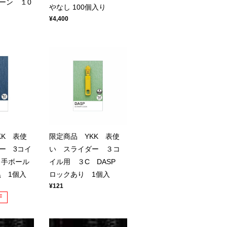
ーン １0
やなし 100個入り
¥4,400
KK 表使
限定商品 YKK 表使
ー 3コイ
い スライダー ３コ
引手ボール
イル用 ３C DASP
 1個入
ロックあり 1個入
¥121
F