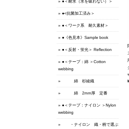
●＜耐水（水を吸わない）＞
●<抗菌加工済み＞
●＜ワーク系 耐久素材＞
●《色見本》Sample book
●＜反射・蛍光＞ Reflection
●＜テープ：綿 ＞Cotton
webbing
綿 杉綾織
綿 2mm厚 定番
●＜テープ：ナイロン ＞Nylon
webbing
・ナイロン 織・柄で選ぶ