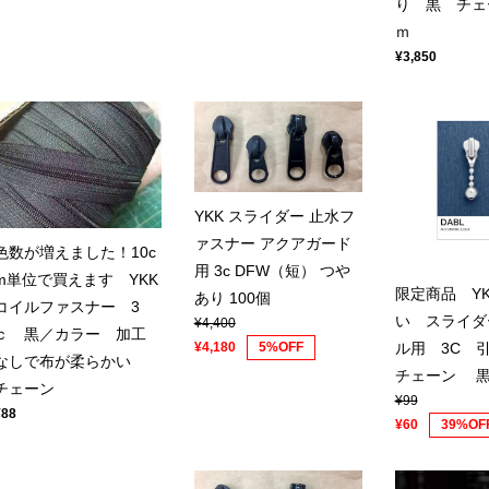
り 黒 チェ
ｍ
¥3,850
YKK スライダー 止水フ
ァスナー アクアガード
色数が増えました！10c
用 3c DFW（短） つや
m単位で買えます YKK
限定商品 Y
あり 100個
コイルファスナー 3
い スライダ
¥4,400
ｃ 黒／カラー 加工
ル用 3C 
¥4,180
5%OFF
なしで布が柔らかい
チェーン 黒
チェーン
¥99
¥88
¥60
39%OF