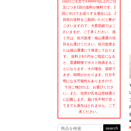
1回のご注文で33000円以上のご注
文につき1回の送料が無料です。2
回に分けてお送りする場合には、2
回目の送料をご負担いただく事が
ございますので、大変恐縮ではご
ざいますが、ご了承ください。 急
ぐ方は、佐川急便・福山通運の項
目をお選びください。佐川急便ま
たは福山通運にて発送しておりま
す。 送料２9０円をご指定になる
と、普通郵便でポスト投函するこ
とになります。その場合、追跡で
きず、時間がかかります。行方不
明になる可能性もありますので、
十分ご検討の上、お選びくださ
い。また、住所や氏名は登録通り
に記載します。届け先不明で戻っ
てきても責任はとれません。ご了
承ください。
search