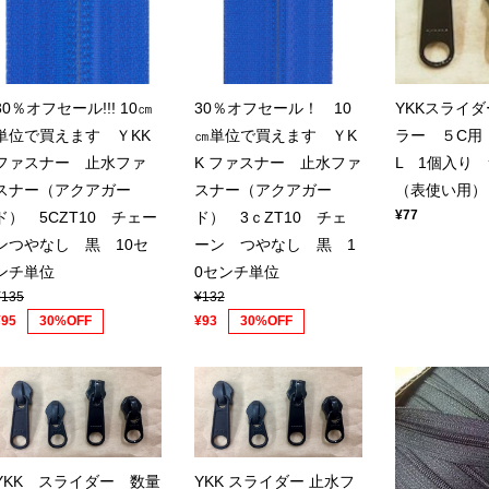
30％オフセール!!! 10㎝
30％オフセール！ 10
YKKスライダ
単位で買えます ＹKK
㎝単位で買えます ＹK
ラー ５C用 
ファスナー 止水ファ
K ファスナー 止水ファ
L 1個入り
スナー（アクアガー
スナー（アクアガー
（表使い用）
¥77
ド） 5CZT10 チェー
ド） 3ｃZT10 チェ
ンつやなし 黒 10セ
ーン つやなし 黒 1
ンチ単位
0センチ単位
¥135
¥132
¥95
30%OFF
¥93
30%OFF
YKK スライダー 数量
YKK スライダー 止水フ