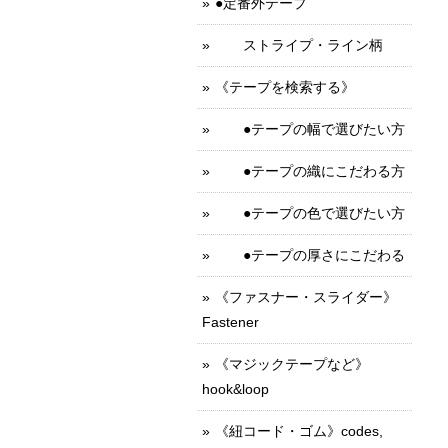
●定番外テープ
ストライプ・ライン柄
《テープを検索する》
●テープの幅で選びたい方
●テープの織にこだわる方
●テープの色で選びたい方
●テープの厚さにこだわる
《ファスナー・スライダー》
Fastener
《マジックテープなど》
hook&loop
《紐コード・ゴム》codes,