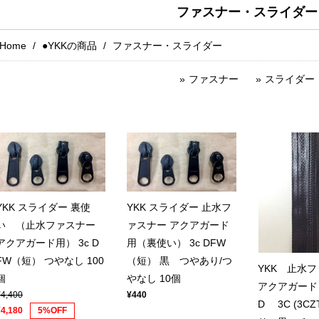
ファスナー・スライダー
Home
●YKKの商品
ファスナー・スライダー
ファスナー
スライダー
YKK スライダー 裏使
YKK スライダー 止水フ
い （止水ファスナー
ァスナー アクアガード
アクアガード用） 3c D
用（裏使い） 3c DFW
FW（短） つやなし 100
（短） 黒 つやあり/つ
YKK 止水
個
やなし 10個
アクアガード 
¥4,400
¥440
D 3C (3CZ
¥4,180
5%OFF