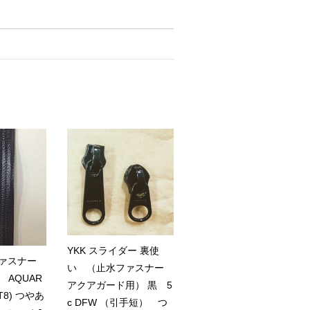
YKK スライダー 裏使
ファスナー
い （止水ファスナー
AQUAR
アクアガード用） 黒 5
T8) つやあ
c DFW （引手短） つ