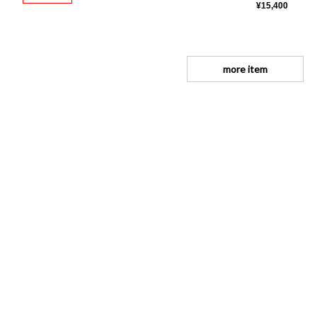
¥15,400
more item