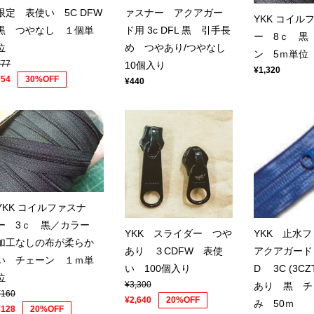
限定 表使い 5C DFW
ァスナー アクアガー
YKK コイル
黒 つやなし １個単
ド用 3c DFL 黒 引手長
ー 8ｃ 黒
位
め つやあり/つやなし
ン 5ｍ単位
¥77
10個入り
¥1,320
¥54
30%OFF
¥440
YKK コイルファスナ
ー 3ｃ 黒／カラー
YKK スライダー つや
YKK 止水
加工なしの布が柔らか
あり ３CDFW 表使
アクアガード 
い チェーン １ｍ単
い 100個入り
D 3C (3C
位
¥3,300
あり 黒 チ
¥160
¥2,640
20%OFF
み 50ｍ
¥128
20%OFF