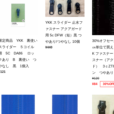
YKK スライダー 止水フ
ァスナー アクアガード
用 5c DFW（短）黒 つ
限定商品 YKK 裏使い
30%オフセー
やあり/つやなし 10個
スライダー ５コイル
㎝単位で買え
¥440
用 5C DA86 ロッ
K ファスナ
クあり B 裏使い つ
スナー（アク
やなし 黒 1個入
ド） 3ｃZT
¥121
ン つやあり
¥120
¥84
30%OF