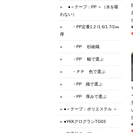
●＜テープ：PP ＞（水を吸
わない）
・PP定番1.2 /1.6/1.7/2㎜
厚
・PP 杉綾織
・PP 幅で選ぶ
・ＰＰ 色で選ぶ
・PP 織で選ぶ
・PP 厚みで選ぶ
●＜テープ：ポリエステル ＞
●YKKグログランTG03