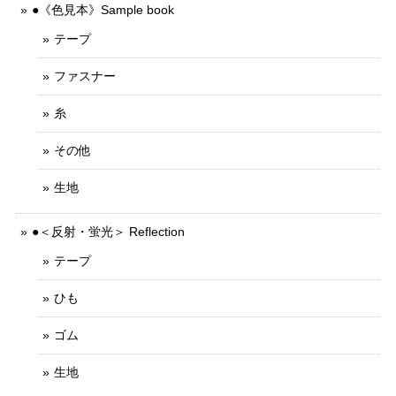
●《色見本》Sample book
テープ
ファスナー
糸
その他
生地
●＜反射・蛍光＞ Reflection
テープ
ひも
ゴム
生地