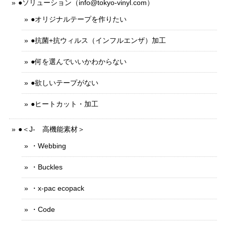
●ソリューション（
info@tokyo-vinyl.com
）
●オリジナルテープを作りたい
●抗菌+抗ウィルス（インフルエンザ）加工
●何を選んでいいかわからない
●欲しいテープがない
●ヒートカット・加工
●＜J- 高機能素材＞
・Webbing
・Buckles
・x-pac ecopack
・Code