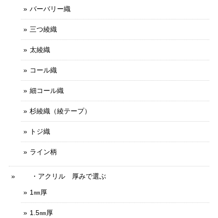
バーバリー織
三つ綾織
太綾織
コール織
細コール織
杉綾織（綾テープ）
トジ織
ライン柄
・アクリル 厚みで選ぶ
1㎜厚
1.5㎜厚