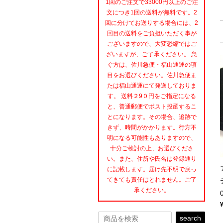
1回のご注文で33000円以上のご注
文につき1回の送料が無料です。2
回に分けてお送りする場合には、2
回目の送料をご負担いただく事が
ございますので、大変恐縮ではご
ざいますが、ご了承ください。 急
ぐ方は、佐川急便・福山通運の項
目をお選びください。佐川急便ま
たは福山通運にて発送しておりま
す。 送料２9０円をご指定になる
と、普通郵便でポスト投函するこ
とになります。その場合、追跡で
きず、時間がかかります。行方不
明になる可能性もありますので、
十分ご検討の上、お選びくださ
い。また、住所や氏名は登録通り
に記載します。届け先不明で戻っ
てきても責任はとれません。ご了
承ください。
search