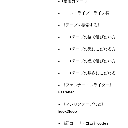
●定番外テープ
ストライプ・ライン柄
《テープを検索する》
●テープの幅で選びたい方
●テープの織にこだわる方
●テープの色で選びたい方
●テープの厚さにこだわる
《ファスナー・スライダー》
Fastener
《マジックテープなど》
hook&loop
《紐コード・ゴム》codes,