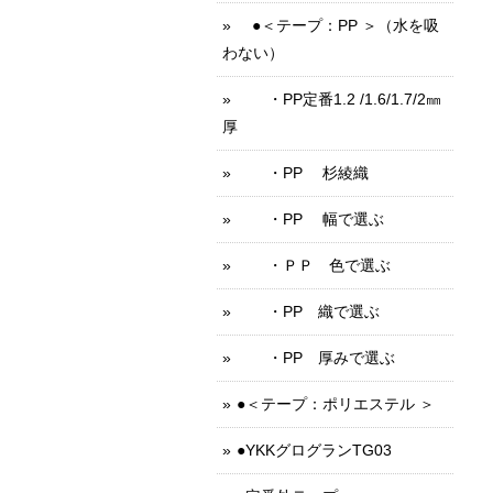
●＜テープ：PP ＞（水を吸
わない）
・PP定番1.2 /1.6/1.7/2㎜
厚
・PP 杉綾織
・PP 幅で選ぶ
・ＰＰ 色で選ぶ
・PP 織で選ぶ
・PP 厚みで選ぶ
●＜テープ：ポリエステル ＞
●YKKグログランTG03