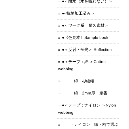
●＜耐水（水を吸わない）＞
●<抗菌加工済み＞
●＜ワーク系 耐久素材＞
●《色見本》Sample book
●＜反射・蛍光＞ Reflection
●＜テープ：綿 ＞Cotton
webbing
綿 杉綾織
綿 2mm厚 定番
●＜テープ：ナイロン ＞Nylon
webbing
・ナイロン 織・柄で選ぶ