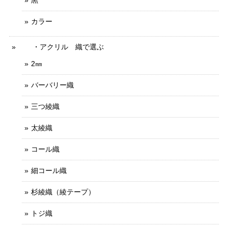
黒
カラー
・アクリル 織で選ぶ
2㎜
バーバリー織
三つ綾織
太綾織
コール織
細コール織
杉綾織（綾テープ）
トジ織