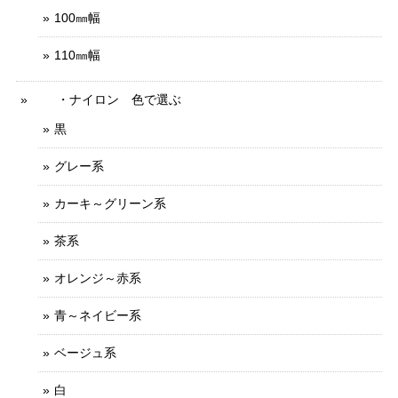
100㎜幅
110㎜幅
・ナイロン 色で選ぶ
黒
グレー系
カーキ～グリーン系
茶系
オレンジ～赤系
青～ネイビー系
ベージュ系
白