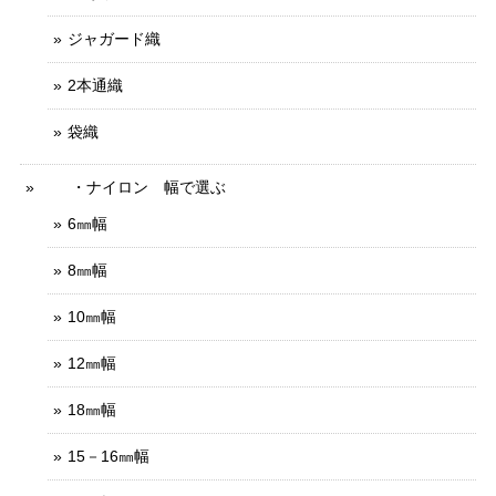
ジャガード織
2本通織
袋織
・ナイロン 幅で選ぶ
6㎜幅
8㎜幅
10㎜幅
12㎜幅
18㎜幅
15－16㎜幅