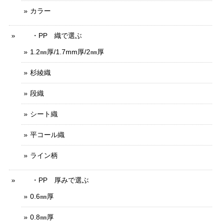
カラー
・PP 織で選ぶ
1.2㎜厚/1.7mm厚/2㎜厚
杉綾織
段織
シート織
平コール織
ライン柄
・PP 厚みで選ぶ
0.6㎜厚
0.8㎜厚