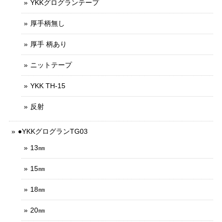
YKKグログランテープ
厚手柄無し
厚手 柄あり
ニットテープ
YKK TH-15
反射
●YKKグログランTG03
13㎜
15㎜
18㎜
20㎜