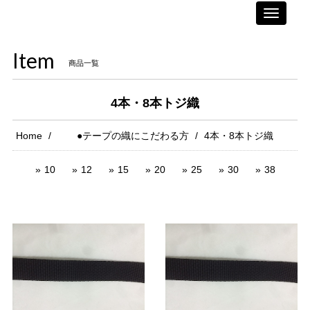
Toggle
navigati
Item
商品一覧
4本・8本トジ織
Home
●テープの織にこだわる方
4本・8本トジ織
10
12
15
20
25
30
38