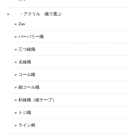
・アクリル 織で選ぶ
2㎜
バーバリー織
三つ綾織
太綾織
コール織
細コール織
杉綾織（綾テープ）
トジ織
ライン柄