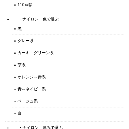
110㎜幅
・ナイロン 色で選ぶ
黒
グレー系
カーキ～グリーン系
茶系
オレンジ～赤系
青～ネイビー系
ベージュ系
白
・ナイロン 厚みで選ぶ