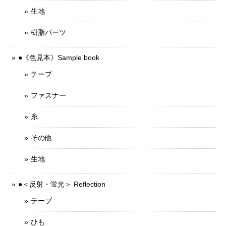
生地
樹脂パーツ
●《色見本》Sample book
テープ
ファスナー
糸
その他
生地
●＜反射・蛍光＞ Reflection
テープ
ひも