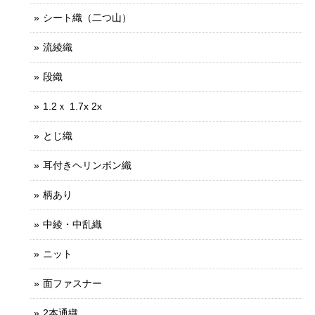
シート織（二つ山）
流綾織
段織
1.2ｘ 1.7x 2x
とじ織
耳付きヘリンボン織
柄あり
中綾・中乱織
ニット
面ファスナー
2本通織