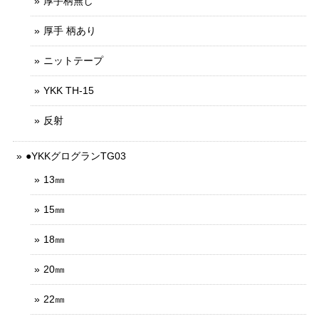
厚手柄無し
厚手 柄あり
ニットテープ
YKK TH-15
反射
●YKKグログランTG03
13㎜
15㎜
18㎜
20㎜
22㎜