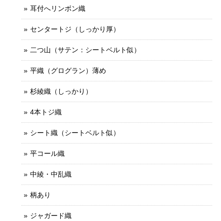
耳付へリンボン織
センタートジ（しっかり厚）
二つ山（サテン：シートベルト似）
平織（グログラン）薄め
杉綾織（しっかり）
4本トジ織
シート織（シートベルト似）
平コール織
中綾・中乱織
柄あり
ジャガード織