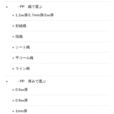
・PP 織で選ぶ
1.2㎜厚/1.7mm厚/2㎜厚
杉綾織
段織
シート織
平コール織
ライン柄
・PP 厚みで選ぶ
0.6㎜厚
0.8㎜厚
1mm厚