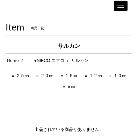
Toggle
navigati
Item
商品一覧
サルカン
Home
●NIFCO ニフコ
サルカン
２５㎜
２０㎜
１５㎜
１２㎜
１０㎜
８㎜
出品されている商品がありません。