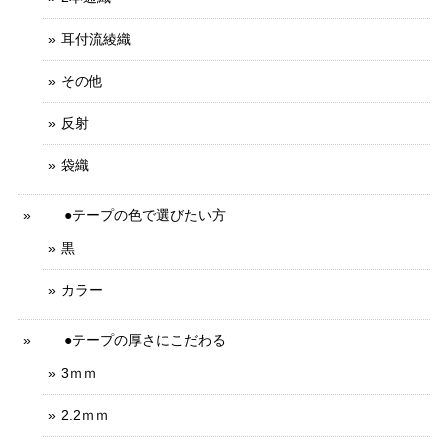
耳付流綾織
その他
反射
袋織
●テープの色で選びたい方
黒
カラー
●テープの厚さにこだわる
3ｍｍ
2.2ｍｍ