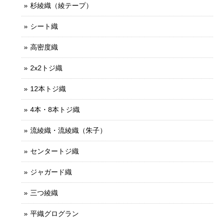
杉綾織（綾テープ）
シート織
高密度織
2x2トジ織
12本トジ織
4本・8本トジ織
流綾織・流綾織（朱子）
センタートジ織
ジャガード織
三つ綾織
平織グログラン